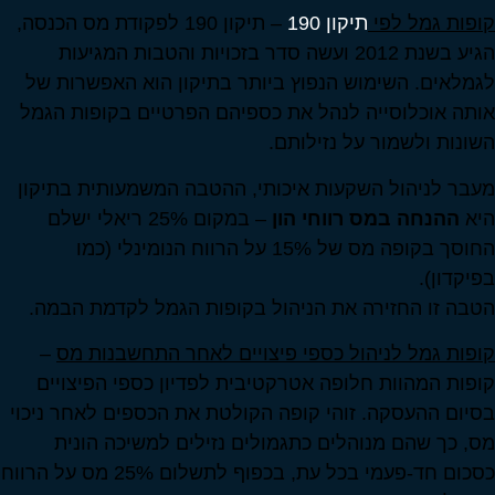
קופות גמל לפי
תיקון 190
– תיקון 190 לפקודת מס הכנסה,
הגיע בשנת 2012 ועשה סדר בזכויות והטבות המגיעות
לגמלאים. השימוש הנפוץ ביותר בתיקון הוא האפשרות של
אותה אוכלוסייה לנהל את כספיהם הפרטיים בקופות הגמל
השונות ולשמור על נזילותם.
מעבר לניהול השקעות איכותי, ההטבה המשמעותית בתיקון
היא
ההנחה במס רווחי הון
– במקום 25% ריאלי ישלם
החוסך בקופה מס של 15% על הרווח הנומינלי (כמו
בפיקדון).
הטבה זו החזירה את הניהול בקופות הגמל לקדמת הבמה.
קופות גמל לניהול כספי פיצויים לאחר התחשבנות מס
–
קופות המהוות חלופה אטרקטיבית לפדיון כספי הפיצויים
בסיום ההעסקה. זוהי קופה הקולטת את הכספים לאחר ניכוי
מס, כך שהם מנוהלים כתגמולים נזילים למשיכה הונית
כסכום חד-פעמי בכל עת, בכפוף לתשלום 25% מס על הרווח