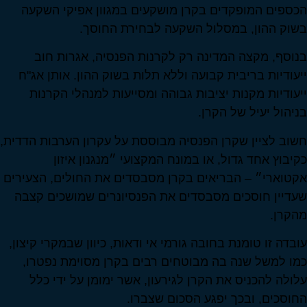
הכספים המופקדים בקרן מושקעים במגוון אפיקי השקעה
בשוק ההון, במסלול השקעה לבחירת החוסך.
בנוסף, מקצה המדינה רק לקרנות הפנסיה, אגרות חוב
ייעודיות בריבית קבועה וללא תלות בשוק ההון. אותן אג"ח
ייעודיות מקנות יציבות גבוהה ומסייעות למנהלי הקרנות
בניהול יעיל של הקרן.
חשוב לציין שקרן הפנסיה מבוססת על עקרון הערבות הדדית,
כקיבוץ אחד גדול, או במונח המקצועי ״מנגנון איזון
אקטוארי״ – הבריאים בקרן מסבסדים את החולים, הצעירים
שעדיין חוסכים מסבסדים את הפנסיונרים שמושכים קצבה
מהקרן.
עובדה זו טומנת בחובה גורמי אי ודאות, כיוון שבמקרי קיצון,
כמו למשל שנה בה מבוטחים רבים בקרן מסוימת נפטרו,
עלולה להכניס את הקרן לגירעון, אשר ימומן על ידי כלל
החוסכים, ובכך יפגע הסכום שצברו.