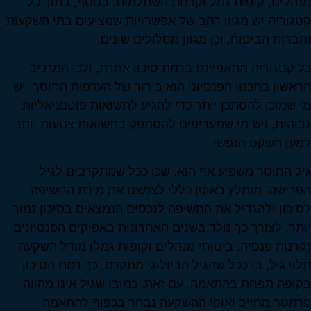
מנהלים, קופות גמל וקרנות השתלמות. בנוסף, בתוך כל
קטגוריה יש מגוון רחב של אפשרויות שמציעים בתי השקעות
וחברות הביטוח, וכן מגוון מסלולים שונים.
כל קטגוריה מתאפיינת ברמת סיכון אחרת, ולכן המרכיב
הראשון בתכנון הפנסיוני הוא בירור של העדפות החוסך. יש
מי שמוכן להסתכן יותר כדי להגיע לתשואות פוטנציאליות
גבוהות, ויש מי שמעדיפים להסתפק בתשואות צנועות יותר
למען השקט הנפשי.
גיל החוסך משפיע אף הוא, שכן ככל שמתקרבים לגיל
הפרישה, מומלץ באופן כללי לצמצם את מידת החשיפה
לסיכון ולהגדיל את החשיפה לנכסים הנמצאים בסיכון נמוך
יותר. לצורך כך נולד בשנים האחרונות באפיקים הפנסיונים
(קרנות פנסיה, ביטוחי מנהלים וקופות גמל) מודל השקעה
תלוי גיל, בו ככל שהגיל הביולוגי מתקדם, כך רמת הסיכון
בקופה תפחת בהתאמה. עם זאת, כמובן שגיל אינו מהווה
פרמטר מחייב ואופי ההשקעה נבחר בכפוף להתאמה