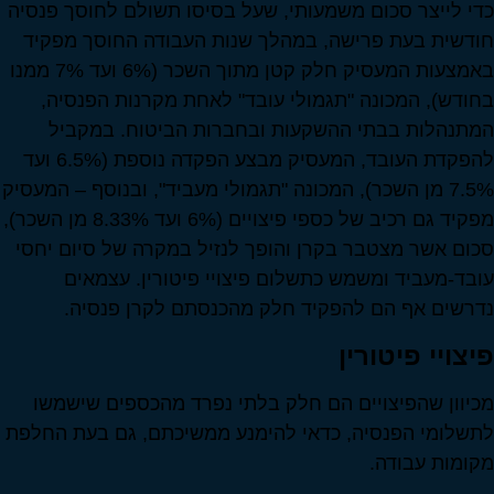
כדי לייצר סכום משמעותי, שעל בסיסו תשולם לחוסך פנסיה
חודשית בעת פרישה, במהלך שנות העבודה החוסך מפקיד
באמצעות המעסיק חלק קטן מתוך השכר (6% ועד 7% ממנו
בחודש), המכונה "תגמולי עובד" לאחת מקרנות הפנסיה,
המתנהלות בבתי ההשקעות ובחברות הביטוח. במקביל
להפקדת העובד, המעסיק מבצע הפקדה נוספת (6.5% ועד
7.5% מן השכר), המכונה "תגמולי מעביד", ובנוסף – המעסיק
מפקיד גם רכיב של כספי פיצויים (6% ועד 8.33% מן השכר),
סכום אשר מצטבר בקרן והופך לנזיל במקרה של סיום יחסי
עובד-מעביד ומשמש כתשלום פיצויי פיטורין. עצמאים
נדרשים אף הם להפקיד חלק מהכנסתם לקרן פנסיה.
פיצויי פיטורין
מכיוון שהפיצויים הם חלק בלתי נפרד מהכספים שישמשו
לתשלומי הפנסיה, כדאי להימנע ממשיכתם, גם בעת החלפת
מקומות עבודה.