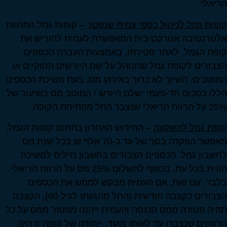
הריאלי.
קופות גמל לניהול כספי עמית שנפטר
– קופות גמל המהוות
אלטרנטיבה אטרקטיבית המאפשרת לעמית להוריש את
קופת הגמל, לאחר פטירתו, באמצעות העברת הכספים
הצבורים לקופת גמל שתנוהל על שם היורשים החוקיים או
המוטבים. השיוך לא כרוך באירוע מס. בעת משיכת הכספים
הללו כסכום חד-פעמי ישלם היורש / המוטב מס בשיעור של
25% על הרווח הריאלי שנצבר החל מפתיחת הקופה.
קופת גמל להשקעה
– החידוש האחרון בתחום קופות הגמל,
מאפשר הפקדה בסך של עד כ-70 אלף ₪ בכל שנת מס
לחשבון גמל. הכספים הצבורים בחשבון נזילים למשיכה
הונית בכל עת, בכפוף לתשלום 25% מס על הרווח הריאלי
בלבד. עם זאת, אם העמית מבקש לממש את הכספים
הצבורים כקצבה חודשית (החל מהגעתו לגיל 60), הקצבה
תהיה פטורה ממס הכנסה והעמית ייהנה מפטור ממס על כל
הרווחים שנצברו עד לאותו מועד. ייחודה של קופה זו הינו